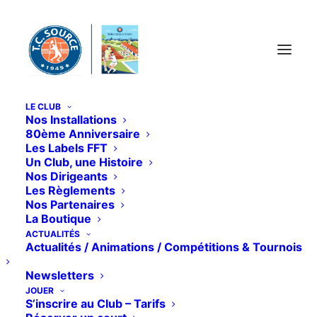
Panneau de gestion des cookies
LE CLUB
Nos Installations
LA FÊTE DE L'ÉCOLE
80ème Anniversaire
Les Labels FFT
DE TENNIS 2025
Un Club, une Histoire
Nos Dirigeants
Les Règlements
Nos Partenaires
La Boutique
ACTUALITÉS
Samedi 7 juin a eu lieu la traditionnelle Fête de
Actualités / Animations / Compétitions & Tournois
l’école de tennis qui a regroupé, autour de
Newsletters
Fabrice et de nombreux membres de notre
JOUER
S’inscrire au Club – Tarifs
Comité, un très grand nombre de nos jeunes