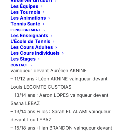
Réserver un court
accompagnés de leurs parents.
Les Équipes
Les Tournois
Animations parents – enfants, tests, finales de
Les Animations
Tennis Santé
nos tournois, remise des diplômes, des coupes et
L’ENSEIGNEMENT
des médailles étaient au programme le tout dans
Les Enseignants
la bonne humeur.
L’École de Tennis
Les Cours Adultes
Les Cours Individuels
Tous les résultats de nos tournois internes :
Les Stages
– Moins de 10 ans : Viktor SEVRIN MARICIC
CONTACT
vainqueur devant Aurélien AKNINE
– 11/12 ans : Léon AKNINE vainqueur devant
Louis LECOMTE CUSTOIAS
– 13/14 ans : Aaron LOPES vainqueur devant
Sasha LEBAZ
– 13/14 ans Filles : Sarah EL ALAMI vainqueur
devant Lou LEBAZ
– 15/18 ans : Ilian BRANDON vainqueur devant