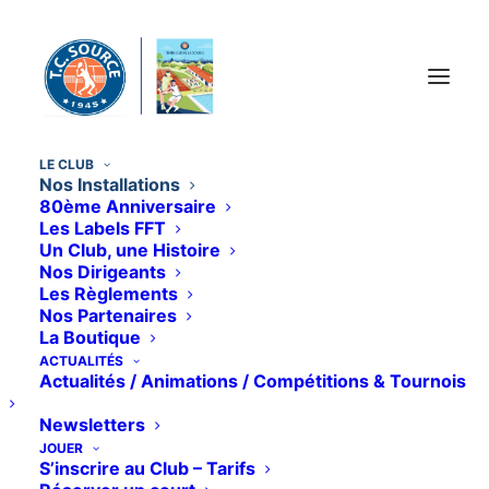
Panneau de gestion des cookies
LE CLUB
Nos Installations
NOS INSTALLATIONS
80ème Anniversaire
Les Labels FFT
Un Club, une Histoire
Nos Dirigeants
Les Règlements
Nos Partenaires
La Boutique
ACTUALITÉS
Actualités / Animations / Compétitions & Tournois
Newsletters
JOUER
S’inscrire au Club – Tarifs