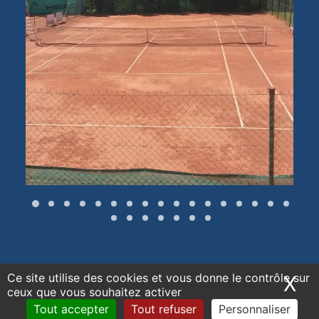
Ce site utilise des cookies et vous donne le contrôle sur
X
Ma
ceux que vous souhaitez activer
Tout accepter
Tout refuser
Personnaliser
© 2025 Tennis La Source. | Tous droits réservés.