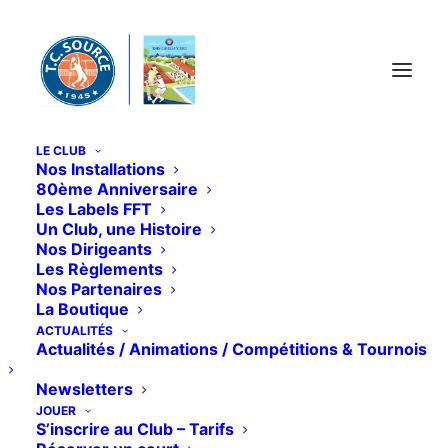
Panneau de gestion des cookies
LE CLUB
Nos Installations
80ème Anniversaire
Les Labels FFT
Un Club, une Histoire
Nos Dirigeants
Les Règlements
Nos Partenaires
La Boutique
Mois : octobre 2025
ACTUALITÉS
Actualités / Animations / Compétitions & Tournois
Newsletters
JOUER
S’inscrire au Club – Tarifs