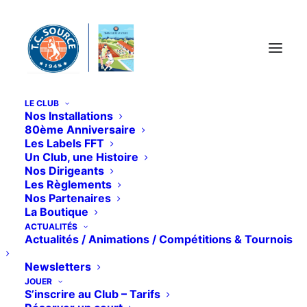
Panneau de gestion des cookies
LE CLUB
Nos Installations
80ème Anniversaire
Les Labels FFT
Un Club, une Histoire
Nos Dirigeants
Les Règlements
Nos Partenaires
Mois : décembre
La Boutique
ACTUALITÉS
2025
Actualités / Animations / Compétitions & Tournois
Newsletters
JOUER
S’inscrire au Club – Tarifs